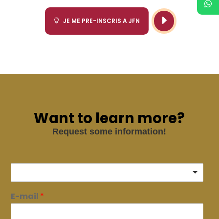
E
JE ME PRE-INSCRIS A JFN

Want to learn more?
Request some information!
E-mail
*