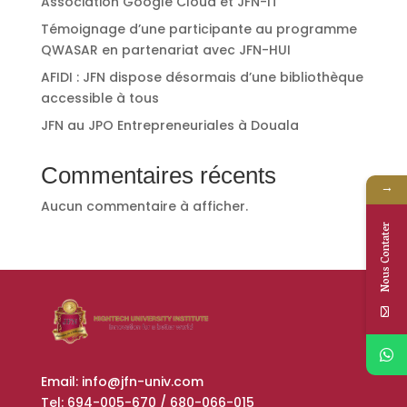
Association Google Cloud et JFN-IT
Témoignage d’une participante au programme
QWASAR en partenariat avec JFN-HUI
AFIDI : JFN dispose désormais d’une bibliothèque
accessible à tous
JFN au JPO Entrepreneuriales à Douala
Commentaires récents
→
Aucun commentaire à afficher.
Nous Contater
Email: info@jfn-univ.com
Tel: 694-005-670 / 680-066-015