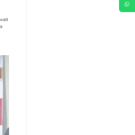
vait
la