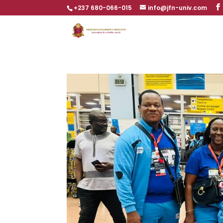
+237 680-066-015
info@jfn-univ.com