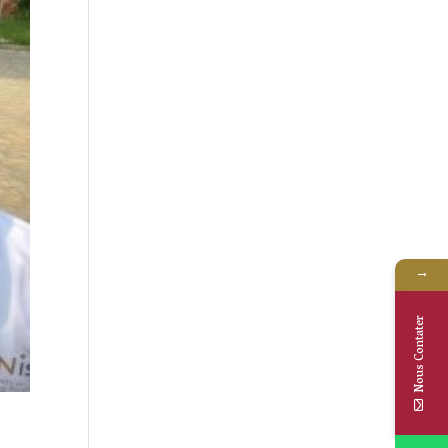
→
Nous Contater